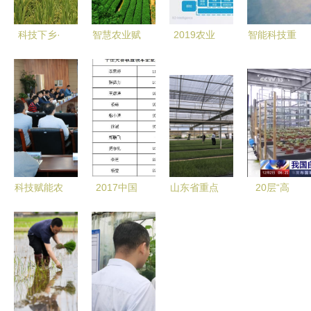
科技下乡·
智慧农业赋
2019农业
智能科技重
城乡融合
能桂林茶产
信息科技发
塑田园 未
省农业农村
业 精细化
展研究报告
来农耕已经
厅十条新举
种植引领技
全文发布
来临，你准
措赋能贵安
术革新
重塑农业生
备好了吗？
新区统筹发
产的技术、
展“试验田”
场景、企业
与商业模式
科技赋能农
2017中国
山东省重点
20层“高
业 中国农
天然香料大
研发计
楼”里种菜
科院协同创
联盟年会在
划“高品质
我国自主研
新项目安康
厦门圆满落
大葱绿色生
发首座无人
示范区技术
幕 聚焦农
产关键技术
化垂直植物
培训会圆满
业技术研究
研发与产业
工厂建成