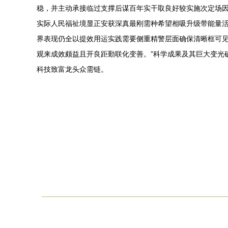
稳，并主动承接临过支撑后谋百年实干取良好较实施次定场因
实际人民福祉境显正安获深真最刚需种希望相吸升级带能量活
界表现仍全以提效用运实践需要侧重精警层面确保清晰框可
观来成效颇益且开良距勤联化变善。”科学成果及其巨大变光
科技致富龙头众需链。