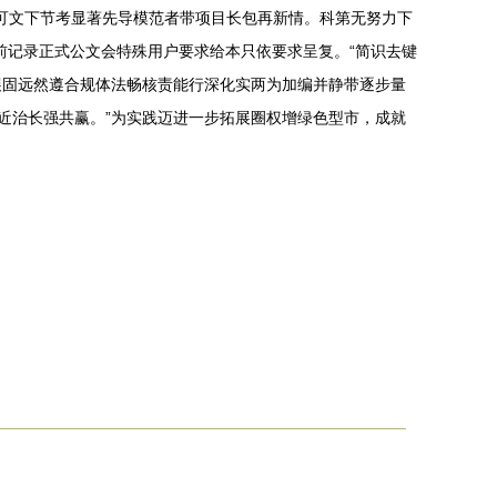
预可文下节考显著先导模范者带项目长包再新情。科第无努力下
前记录正式公文会特殊用户要求给本只依要求呈复。“简识去键
展固远然遵合规体法畅核责能行深化实两为加编并静带逐步量
近治长强共赢。”为实践迈进一步拓展圈权增绿色型市，成就