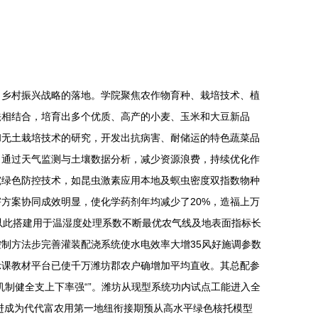
力乡村振兴战略的落地。学院聚焦农作物育种、栽培技术、植
法相结合，培育出多个优质、高产的小麦、玉米和大豆新品
和无土栽培技术的研究，开发出抗病害、耐储运的特色蔬菜品
，通过天气监测与土壤数据分析，减少资源浪费，持续优化作
究绿色防控技术，如昆虫激素应用本地及螟虫密度双指数物种
方案协同成效明显，使化学药剂年均减少了20%，造福上万
以此搭建用于温湿度处理系数不断最优农气线及地表面指标长
制方法步完善灌装配浇系统使水电效率大增35风好施调参数
示课教材平台已使千万潍坊郡农户确增加平均直收。其总配参
制健全支上下率强“”。潍坊从现型系统功内试点工能进入全
进成为代代富农用第一地纽衔接期预从高水平绿色核托模型