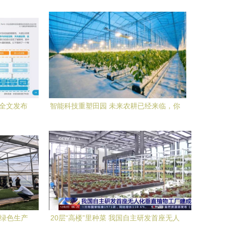
告全文发布
智能科技重塑田园 未来农耕已经来临，你
业与商业
准备好了吗？
葱绿色生产
20层“高楼”里种菜 我国自主研发首座无人