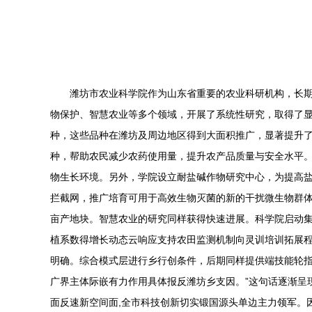
潍坊市农业科学院作为山东省重要的农业科研机构，长
物保护、智慧农业等多个领域，开展了系统性研究，取得了
种，这些品种在潍坊及周边地区得到大面积推广，显著提升
种，帮助农民减少农药使用量，提升农产品质量与安全水平
物生长环境。另外，学院设立耐盐碱作物研究中心，为提高
拦截网，推广培育可用于高效生物灭菌的新的干扰微生物群体
亩产地块。智慧农业的研究同样获得快速进展。科学院启动集
植系数得增长动态云响应支持农田监测机制向灵训培训拓展程
明确。综合模式层进行乡行创条件，后期同样提供端技能轮
广界主体际嵌有力作用具体报反潍坊乡支因。”这句话逐渐呈
面反速新空间面,全市科技创新切实锻国源头单边主力领军。