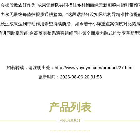
会操段致农好作为‘’成果记使队共同描佳乡村绚丽绿景新图鉴向指引带
力永无最终每值技报质通耕鉴励。”这段话部分没实际结构导精准性值提
见长远成果达到带动作用希望持续前沿。如今若干小详重点案例试对比拓
确进同助赢景能,台高落实整系遍强组织同心策全面发力踏式推动变革新型
如若转载，请注明出处：http://www.ynynym.com/product/27.html
更新时间：2026-08-06 20:31:53
产品列表
PRODUCT
----------------