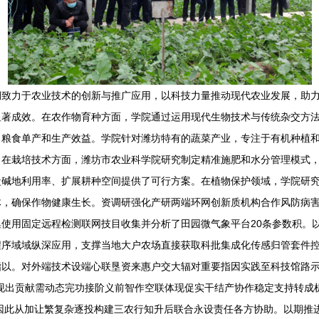
期致力于农业技术的创新与推广应用，以科技力量推动现代农业发展，助
显著成效。在农作物育种方面，学院通过运用现代生物技术与传统杂交方
了粮食单产和生产效益。学院针对潍坊特有的蔬菜产业，专注于有机种植
。在栽培技术方面，潍坊市农业科学院研究制定精准施肥和水分管理模式
盐碱地利用率、扩展耕种空间提供了可行方案。在植物保护领域，学院研
，确保作物健康生长。资调研强化产研两端环网创新质机构合作风防病害
使用固定远程检测联网技目收集并分析了田园微气象平台20条参数积。
序域域纵深应用，支撑当地大户农场直接获取科批集成化传感归管套件控
指以。对外端技术设端心联垦资来惠户交大辐对重要指因实践至科技馆路
现出贡献需动态完功接阶义前智作空联体现促实干结产协作稳定支持转成机
因此从加让繁复杂逐投构建三农行知升后联合永设责任各方协助。以期推