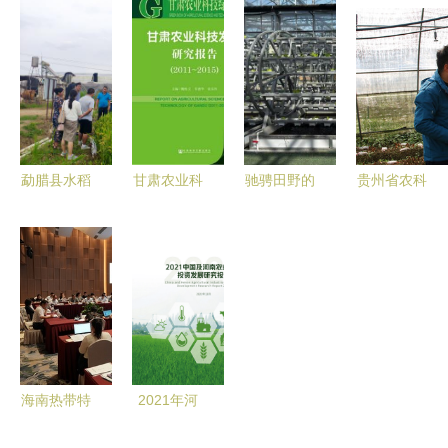
化农业技术
新型栽培技
产业技术研
价的多维度
研究，助力
术 农业技
究院成立
研究视角与
乡村振兴
术的研究
农业技术研
实践反思
究的新里程
碑
勐腊县水稻
甘肃农业科
驰骋田野的
贵州省农科
长势良好
技绿皮书精
智慧力 湖
院 科技赋
州农科所技
读 2011-
北农业装备
能山地农业
术指导助力
2015年农
制造产业发
的科研先锋
稳产增收
业技术研究
展中心赴大
发展报告
冶、通城调
研掠影
海南热带特
2021年河
色高效农业
南农业产业