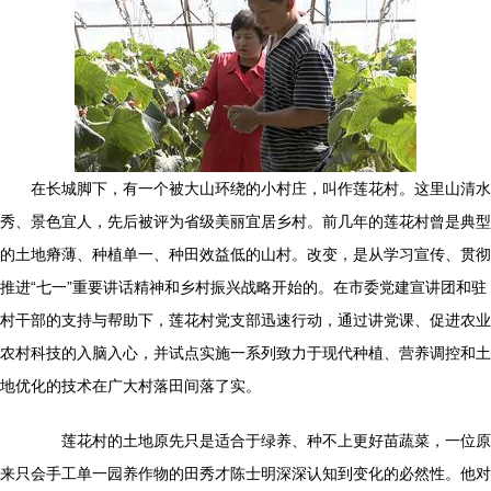
在长城脚下，有一个被大山环绕的小村庄，叫作莲花村。这里山清水
秀、景色宜人，先后被评为省级美丽宜居乡村。前几年的莲花村曾是典型
的土地瘠薄、种植单一、种田效益低的山村。改变，是从学习宣传、贯彻
推进“七一”重要讲话精神和乡村振兴战略开始的。在市委党建宣讲团和驻
村干部的支持与帮助下，莲花村党支部迅速行动，通过讲党课、促进农业
农村科技的入脑入心，并试点实施一系列致力于现代种植、营养调控和土
地优化的技术在广大村落田间落了实。
莲花村的土地原先只是适合于绿养、种不上更好苗蔬菜，一位原
来只会手工单一园养作物的田秀才陈士明深深认知到变化的必然性。他对