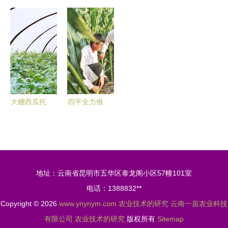
智慧力 湖
院 科技赋
色高效农业
南农业产业
北农业装备
能山地农业
绿色发展研
投资发展分
制造产业发
的科研先锋
讨会在京举
析 技术驱
展中心赴大
办 聚焦农
动的转型与
冶、通城调
业技术研究
机遇
研掠影
前沿
大棚西瓜托
四平全力推
起“甜蜜”致
进“梨树模
富路 温岭
式”提档升
西瓜产业发
级 农业技
展30多年农
术的新篇章
地址：云南省昆明市五华区泰龙阁小区57幢101室
业技术的研
电话：1388832**
究
Copyright © 2026
www.ynynym.com
农业技术的研究
云南一亩农业科技
有限公司
农业技术的研究
版权所有
Sitemap