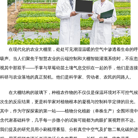
在现代化的农业大棚里，处处可见潮湿温暖的空气中渗透着生命的呼
吸声。当人们聚焦于智慧农业的云端控制和大棚智能灌溉系统时，不应忽
视其中那双手——手掌与草莓幼苗土壤气息交织在一起的手，他们是连接
科研与农业落地的真正契机。他们是科学家、劳动者、农民的同路人。
在大棚结构的玻璃下，种植农作物的不仅仅是保温环境对不可控气候
次生的反应结果，更是科学家对植物根本的凝视与控制科学定律的目光。
其中，作为守探探索的第一站——植物分化植龄（单株生产）全围环境中
含代谢基础科学，几乎每一步微小的试验可能都为肉眼扩展视野所不达。
我们提及的研究员用小刷梳理番茄、分析真空中空气及扩散二氧化碳的进