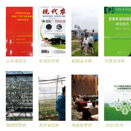
山东省农业
农业技术推
勐腊县水稻
甘肃农业科
科学院芦笋
广及绩效评
长势良好
技绿皮书精
产业技术研
价的多维度
州农科所技
读 2011-
究院成立
研究视角与
术指导助力
2015年农
农业技术研
实践反思
稳产增收
业技术研究
究的新里程
发展报告
碑
驰骋田野的
贵州省农科
海南热带特
2021年河